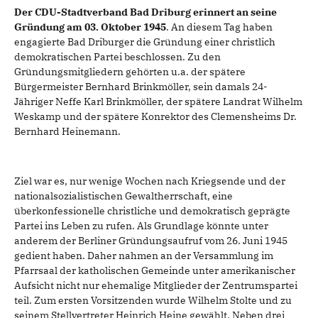
Der CDU-Stadtverband Bad Driburg erinnert an seine
Gründung am 03. Oktober 1945
. An diesem Tag haben
engagierte Bad Driburger die Gründung einer christlich
demokratischen Partei beschlossen. Zu den
Gründungsmitgliedern gehörten u.a. der spätere
Bürgermeister Bernhard Brinkmöller, sein damals 24-
Jähriger Neffe Karl Brinkmöller, der spätere Landrat Wilhelm
Weskamp und der spätere Konrektor des Clemensheims Dr.
Bernhard Heinemann.
Ziel war es, nur wenige Wochen nach Kriegsende und der
nationalsozialistischen Gewaltherrschaft, eine
überkonfessionelle christliche und demokratisch geprägte
Partei ins Leben zu rufen. Als Grundlage könnte unter
anderem der Berliner Gründungsaufruf vom 26. Juni 1945
gedient haben. Daher nahmen an der Versammlung im
Pfarrsaal der katholischen Gemeinde unter amerikanischer
Aufsicht nicht nur ehemalige Mitglieder der Zentrumspartei
teil. Zum ersten Vorsitzenden wurde Wilhelm Stolte und zu
seinem Stellvertreter Heinrich Heine gewählt. Neben drei