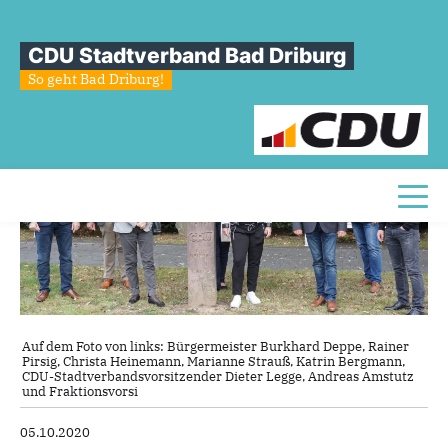
75
Jahre
CDU
Bad
Driburg
CDU Stadtverband Bad Driburg
So geht Bad Driburg!
Toggl
Auf dem Foto von links: Bürgermeister Burkhard Deppe, Rainer
Pirsig, Christa Heinemann, Marianne Strauß, Katrin Bergmann,
CDU-Stadtverbandsvorsitzender Dieter Legge, Andreas Amstutz
und Fraktionsvorsi
05.10.2020