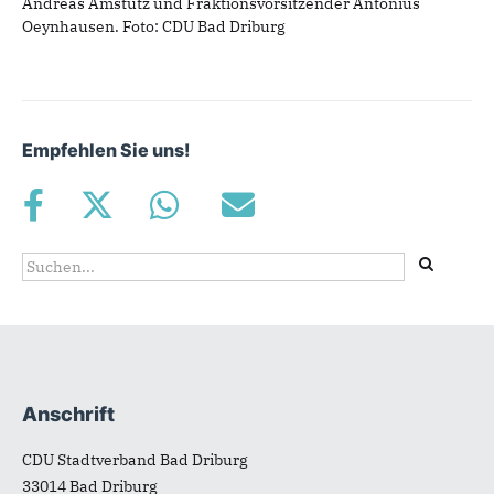
Andreas Amstutz und Fraktionsvorsitzender Antonius
Oeynhausen. Foto: CDU Bad Driburg
Empfehlen Sie uns!
Suchformular
Suche
Anschrift
Fußbereich
CDU Stadtverband Bad Driburg
33014
Bad Driburg