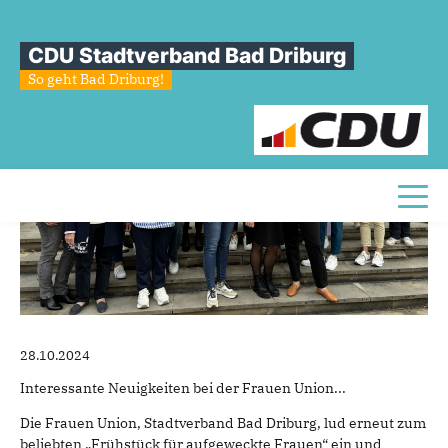
Frühstück
für
aufgeweckte
Frauen
CDU Stadtverband Bad Driburg
So geht Bad Driburg!
Toggl
28.10.2024
Interessante Neuigkeiten bei der Frauen Union...
Die Frauen Union, Stadtverband Bad Driburg, lud erneut zum
beliebten „Frühstück für aufgeweckte Frauen“ ein und