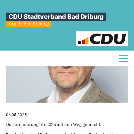
Kita-Erweiterung
in
Alhausen
CDU Stadtverband Bad Driburg
startet
So geht Bad Driburg!
Toggl
06.05.2025
Dorferneuerung für 2025 auf den Weg gebracht...