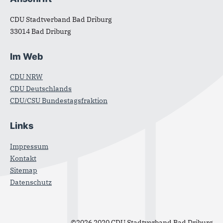
Fußbereich
CDU Stadtverband Bad Driburg
33014
Bad Driburg
Im Web
CDU NRW
CDU Deutschlands
CDU/CSU Bundestagsfraktion
Links
Impressum
Kontakt
Sitemap
Datenschutz
©2026 2020 CDU Stadtverband Bad Driburg